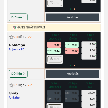
9.60
2707
Kèo khác
Dữ liệu
HẠNG NHẤT KUWAIT
Cả trận
Cả trận
Cả trận
Hi
0
-
4
Hiệp 2
70
'
Cược Chấp
Tài/Xỉu
1X2
Cược
16.50
Al Shamiya
0.88
0.81
4.5/5
Al Jazira FC
1.06
0.82
0.89
0.5/1
U
6.80
2008
Kèo khác
Dữ liệu
Cả trận
Cả trận
Cả trận
Hi
0
-
1
Hiệp 2
75
'
Cược Chấp
Tài/Xỉu
1X2
Cược
29.00
Sporty
0.80
0.88
2/2.5
Al-Sahel
1.06
0.90
0.82
0.5/1
U
5.70
2410