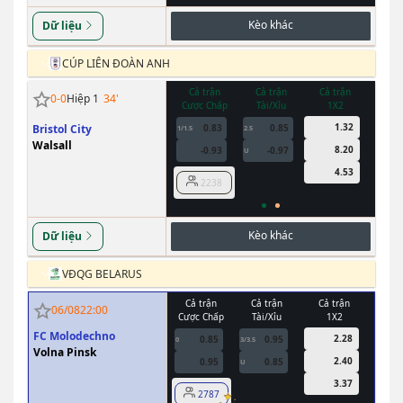
Kèo khác
Dữ liệu
CÚP LIÊN ĐOÀN ANH
Cả trận
Cả trận
Cả trận
Hi
0
-
0
Hiệp 1
34
'
Cược Chấp
Tài/Xỉu
1X2
Cược
1.32
Bristol City
0.83
0.85
1/1.5
2.5
Walsall
8.20
-0.93
-0.97
U
4.53
2238
Kèo khác
Dữ liệu
VĐQG BELARUS
Cả trận
Cả trận
Cả trận
Hiệ
06/08
22:00
Cược Chấp
Tài/Xỉu
1X2
Cược 
FC Molodechno
2.28
0.85
0.95
2
0
3/3.5
Volna Pinsk
2.40
0.95
0.85
U
3.37
2787