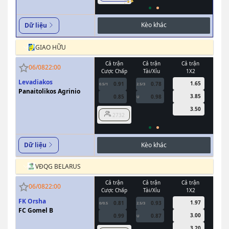
Kèo khác
Dữ liệu
GIAO HỮU
Cả trận
Cả trận
Cả trận
Hiệ
06/08
22:00
Cược Chấp
Tài/Xỉu
1X2
Cược
Levadiakos
1.65
0.91
0.78
2
0.5/1
2.5/3
Panaitolikos Agrinio
3.85
0.85
0.98
U
3.50
2732
Kèo khác
Dữ liệu
VĐQG BELARUS
Cả trận
Cả trận
Cả trận
Hiệ
06/08
22:00
Cược Chấp
Tài/Xỉu
1X2
Cược
FK Orsha
1.97
0.81
0.93
-
0/0.5
2.5/3
0/0.5
FC Gomel B
3.00
0.99
0.87
U
3.20