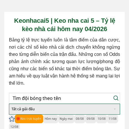
Keonhacai5 | Keo nha cai 5 – Tỷ lệ
kèo nhà cái hôm nay 04/2026
Bảng tỷ lệ trực tuyến luôn là tâm điểm của dân cược,
nơi các chỉ số kèo nhà cái dịch chuyển không ngừng
theo từng diễn biến của trận đấu. Những con số Odds
phản ánh chính xác tương quan lực lượng/phong độ
cũng như các biến số khác tại thời điểm bóng lăn. Sự
am hiểu về quy luật vận hành hệ thống sẽ mang lại lợi
thế lớn.
Tất cả giải đấu
Kèo trực tuyến
Hôm nay
Ngày mai
08/08
09/08
10/08
11/08
12/08