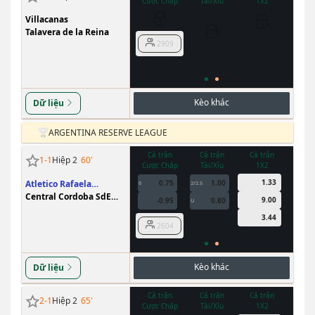
Cược Chấp
Tài/Xỉu
1X2
Cược
Villacanas
0
Talavera de la Reina
2909
Kèo khác
Dữ liệu
ARGENTINA RESERVE LEAGUE
Cả trận
Cả trận
Cả trận
Hi
1
-
1
Hiệp 2
60
'
Cược Chấp
Tài/Xỉu
1X2
Cược
1.33
Atletico Rafaela
0.75
1.00
0
2/2.5
Reserves
Central Cordoba SdE
9.00
-0.95
0.80
U
Reserves
3.44
2604
Kèo khác
Dữ liệu
Cả trận
Cả trận
Cả trận
Hi
2
-
1
Hiệp 2
65
'
Cược Chấp
Tài/Xỉu
1X2
Cược