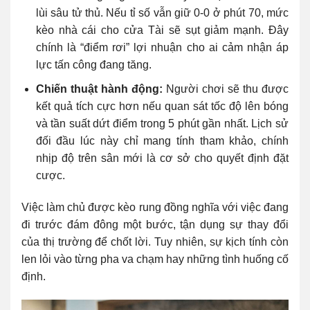
lùi sâu tử thủ. Nếu tỉ số vẫn giữ 0-0 ở phút 70, mức
kèo nhà cái cho cửa Tài sẽ sụt giảm mạnh. Đây
chính là “điểm rơi” lợi nhuận cho ai cảm nhận áp
lực tấn công đang tăng.
Chiến thuật hành động:
Người chơi sẽ thu được
kết quả tích cực hơn nếu quan sát tốc độ lên bóng
và tần suất dứt điểm trong 5 phút gần nhất. Lịch sử
đối đầu lúc này chỉ mang tính tham khảo, chính
nhịp độ trên sân mới là cơ sở cho quyết định đặt
cược.
Việc làm chủ được kèo rung đồng nghĩa với việc đang
đi trước đám đông một bước, tận dụng sự thay đổi
của thị trường để chốt lời. Tuy nhiên, sự kịch tính còn
len lỏi vào từng pha va chạm hay những tình huống cố
định.