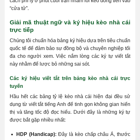
cách phi lý ở phút cuối trận nhằm lôi kéo dòng tiền vào
“cửa tử”.
Giải mã thuật ngữ và ký hiệu kèo nhà cái
trực tiếp
Chúng tôi chuẩn hóa bảng ký hiệu dựa trên tiêu chuẩn
quốc tế để đảm bảo sự đồng bộ và chuyên nghiệp tối
đa cho người xem. Việc nắm lòng các ký tự viết tắt
này nhằm để lược bỏ những sai sót.
Các ký hiệu viết tắt trên bảng kèo nhà cái trực
tuyến
Hầu hết các bảng tỷ lệ kèo nhà cái hiện đại đều sử
dụng từ viết tắt tiếng Anh để tinh gọn không gian hiển
thị và tăng tốc độ đọc hiểu. Dưới đây là những ký tự
được bắt gặp nhiều nhất:
HDP (Handicap):
Đây là kèo chấp châu Á, thước