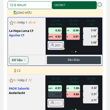
Tỷ lệ MALAY
SBOBET
GIAO HỮU
Cả trận
Cả trận
Cả trận
Hiệ
0
-
0
Hiệp 1
45+2
'
Cược Chấp
Tài/Xỉu
1X2
Cược
3.42
La Hoya Lorca CF
0.92
-0.99
1.5
Aguilas CF
2.33
0.92
0.81
0/0.5
U
2.50
2957
Kèo khác
Dữ liệu
C2
Cả trận
Cả trận
Cả trận
Hi
0
-
1
Hiệp 2
72
'
Cược Chấp
Tài/Xỉu
1X2
Cược
3.32
PAOK Saloniki
-0.97
1.00
0.5/1
2.5
Anderlecht
2.21
0.85
0.86
U
2.71
2469