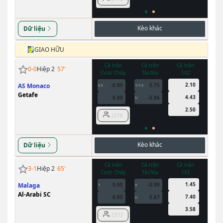
Kèo khác
Dữ liệu
GIAO HỮU
Cả trận
Cả trận
Cả trận
Hi
0
-
0
Hiệp 2
57
'
Cược Chấp
Tài/Xỉu
1X2
Cược
2.10
AS Monaco
-0.89
0.75
0.5
1/1.5
Getafe
4.43
0.80
-0.86
U
2.50
2278
Kèo khác
Dữ liệu
Cả trận
Cả trận
Cả trận
Hi
3
-
1
Hiệp 2
65
'
Cược Chấp
Tài/Xỉu
1X2
Cược
1.45
Malaga
0.95
-0.99
1
4
Al-Arabi SC
7.40
0.95
0.87
U
3.58
2373