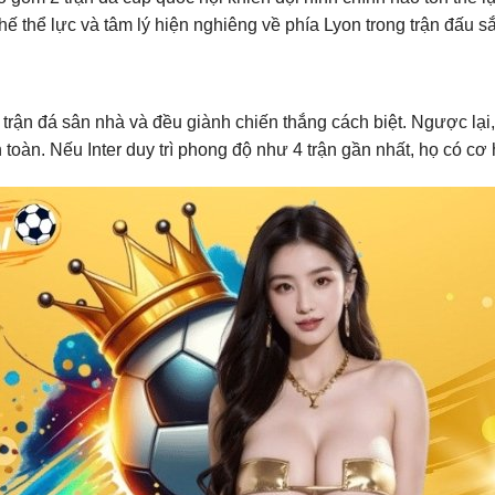
ế thể lực và tâm lý hiện nghiêng về phía Lyon trong trận đấu sắ
 trận đá sân nhà và đều giành chiến thắng cách biệt. Ngược lại,
toàn. Nếu Inter duy trì phong độ như 4 trận gần nhất, họ có cơ 