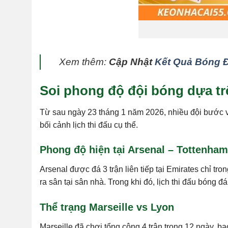
Xem thêm:
Cập Nhật
Kết Quả Bóng 
Soi phong độ đội bóng dựa trê
Từ sau ngày 23 tháng 1 năm 2026, nhiều đội bước vào
bối cảnh lịch thi đấu cụ thể.
Phong độ hiện tại Arsenal – Tottenham
Arsenal được đá 3 trận liên tiếp tại Emirates chỉ tr
ra sân tại sân nhà. Trong khi đó, lịch thi đấu bóng đ
Thể trạng Marseille vs Lyon
Marseille đã chơi tổng cộng 4 trận trong 12 ngày, bao