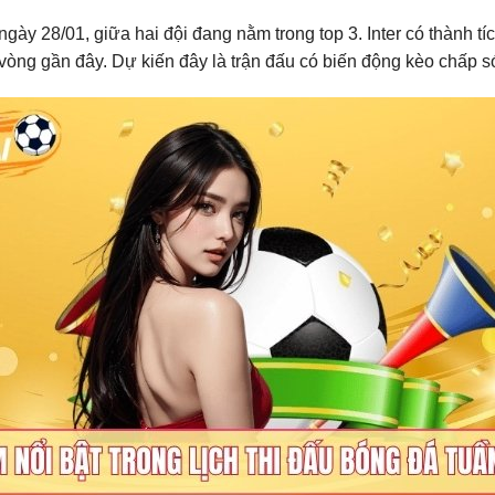
ngày 28/01, giữa hai đội đang nằm trong top 3. Inter có thành tí
vòng gần đây. Dự kiến đây là trận đấu có biến động kèo chấp s