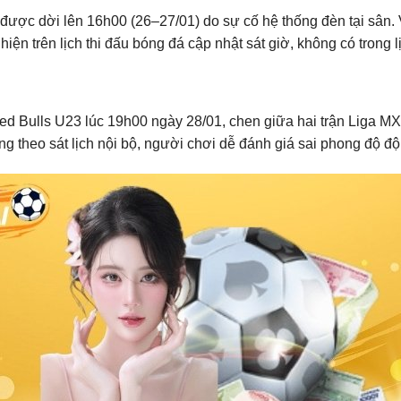
được dời lên 16h00 (26–27/01) do sự cố hệ thống đèn tại sân. 
iện trên lịch thi đấu bóng đá cập nhật sát giờ, không có trong l
d Bulls U23 lúc 19h00 ngày 28/01, chen giữa hai trận Liga MX.
g theo sát lịch nội bộ, người chơi dễ đánh giá sai phong độ đội