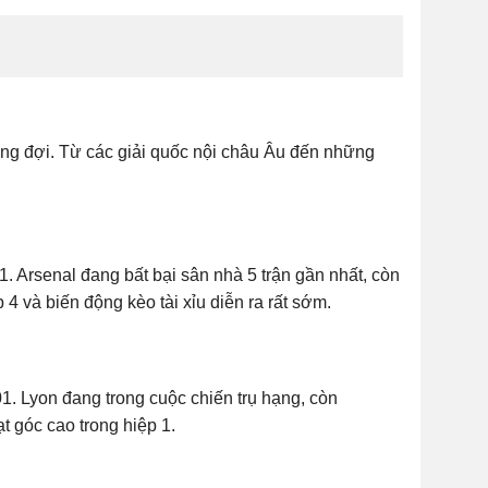
ong đợi. Từ các giải quốc nội châu Âu đến những
. Arsenal đang bất bại sân nhà 5 trận gần nhất, còn
4 và biến động kèo tài xỉu diễn ra rất sớm.
01. Lyon đang trong cuộc chiến trụ hạng, còn
t góc cao trong hiệp 1.