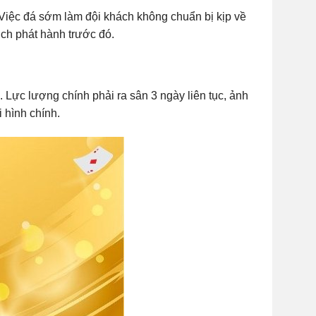
Việc đá sớm làm đội khách không chuẩn bị kịp về
ịch phát hành trước đó.
 Lực lượng chính phải ra sân 3 ngày liên tục, ảnh
 hình chính.