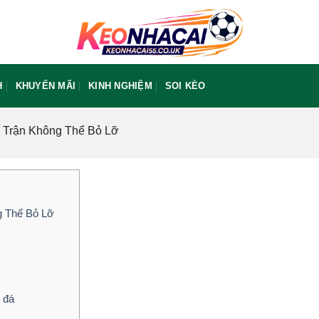
H
KHUYẾN MÃI
KINH NGHIỆM
SOI KÈO
 Trận Không Thể Bỏ Lỡ
g Thể Bỏ Lỡ
g đá