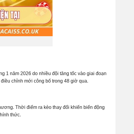
áng 1 năm 2026 do nhiều đội tăng tốc vào giai đoạn
 điều chỉnh mới công bố trong 48 giờ qua.
phương. Thời điểm ra kèo thay đổi khiến biến động
chính thức.