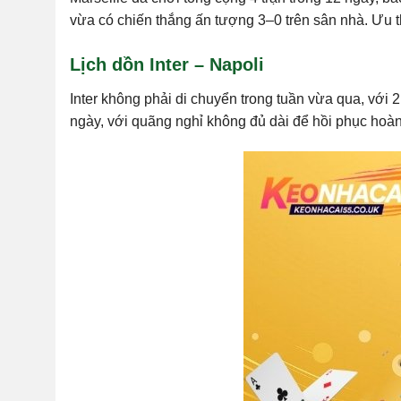
vừa có chiến thắng ấn tượng 3–0 trên sân nhà. Ưu th
Lịch dồn Inter – Napoli
Inter không phải di chuyển trong tuần vừa qua, với 2
ngày, với quãng nghỉ không đủ dài để hồi phục hoàn 