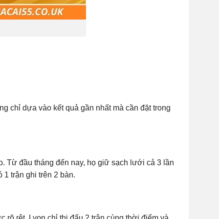
ông chỉ dựa vào kết quả gần nhất mà cần đặt trong
ao. Từ đầu tháng đến nay, họ giữ sạch lưới cả 3 lần
 1 trận ghi trên 2 bàn.
 rõ rệt. Lyon chỉ thi đấu 2 trận cùng thời điểm và