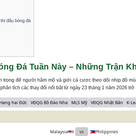
 thi đấu bóng đá
Bóng Đá Tuần Này – Những Trận K
 trọng để người hâm mộ và giới cá cược theo dõi nhịp độ mùa gi
phân tích các thay đổi nổi bật từ ngày 23 tháng 1 năm 2026 trở 
Hạng hai Đức
VĐQG Bồ Đào Nha
MLS Mỹ
VĐQG Nhật Bản
K-L
Malaysia
vs
Philippines