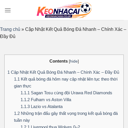
Bỏ
qua
nội
dung
Trang chủ
»
Cập Nhật Kết Quả Bóng Đá Nhanh – Chính Xác –
Đầy Đủ
Contents
[
hide
]
1
Cập Nhật Kết Quả Bóng Đá Nhanh – Chính Xác – Đầy Đủ
1.1
Kết quả bóng đá hôm nay cập nhật liên tục theo thời
gian thực
1.1.1
Sagan Tosu cùng đội Urawa Red Diamonds
1.1.2
Fulham vs Aston Villa
1.1.3
Lazio vs Atalanta
1.2
Những trận đấu gây thất vọng trong kết quả bóng đá
tuần này
1.2.1
Liverpool thua Wolves 0–2