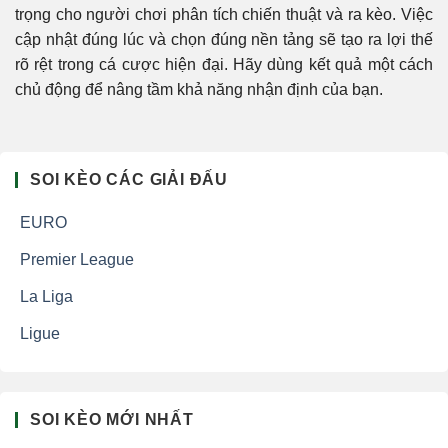
trọng cho người chơi phân tích chiến thuật và ra kèo. Việc
cập nhật đúng lúc và chọn đúng nền tảng sẽ tạo ra lợi thế
rõ rệt trong cá cược hiện đại. Hãy dùng kết quả một cách
chủ động để nâng tầm khả năng nhận định của bạn.
SOI KÈO CÁC GIẢI ĐẤU
EURO
Premier League
La Liga
Ligue
SOI KÈO MỚI NHẤT