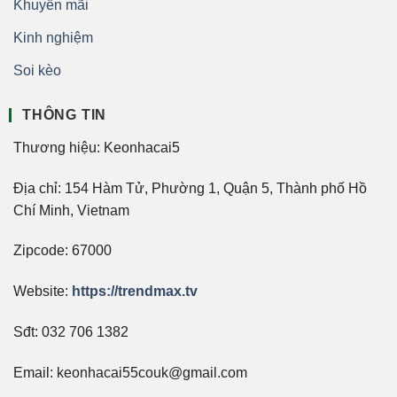
Khuyến mãi
Kinh nghiệm
Soi kèo
THÔNG TIN
Thương hiệu: Keonhacai5
Địa chỉ:
154 Hàm Tử, Phường 1, Quận 5, Thành phố Hồ
Chí Minh, Vietnam
Zipcode: 67000
Website:
https://trendmax.tv
Sđt:
032 706 1382
Email:
keonhacai55couk@gmail.com