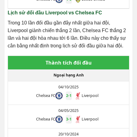
Lịch sử đối đầu Liverpool vs Chelsea FC
Trong 10 lần đối đầu gần đây nhất giữa hai đội,
Liverpool giành chiến thắng 2 lần, Chelsea FC thắng 2
lần và hai đội hòa nhau tới 6 lần. Điều này cho thấy sự
cân bằng nhất định trong lịch sử đối đầu giữa hai đội.
Thành tích đối đầu
Ngoại hạng Anh
04/10/2025
Chelsea FC
2
-
1
Liverpool
04/05/2025
Chelsea FC
3
-
1
Liverpool
20/10/2024