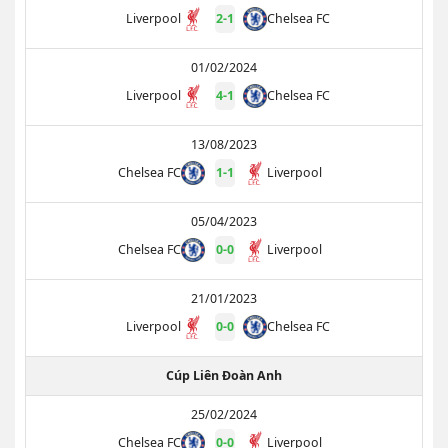
Liverpool
2
-
1
Chelsea FC
01/02/2024
Liverpool
4
-
1
Chelsea FC
13/08/2023
Chelsea FC
1
-
1
Liverpool
05/04/2023
Chelsea FC
0
-
0
Liverpool
21/01/2023
Liverpool
0
-
0
Chelsea FC
Cúp Liên Đoàn Anh
25/02/2024
Chelsea FC
0
-
0
Liverpool