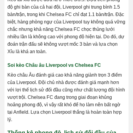
độ ghi bàn của cả hai đội, Liverpool ghi trung bình 1.5
bàn/trận, trong khi Chelsea FC chỉ đạt 1.1 bàn/trận. Đặc
biệt, hàng phòng ngự của Liverpool tuy không quá vững
chắc nhưng khả năng Chelsea FC chọc thủng lưới
nhiều lần là không cao với phong độ hiện tại. Do đó, dự
đoán trận đấu sẽ không vượt mốc 3 bàn và lựa chọn
Xỉu là khá an toàn.
Soi kèo Châu âu Liverpool vs Chelsea FC
Kèo châu Âu đánh giá cao khả năng giành trọn 3 điểm
của Liverpool. Đội chủ nhà được đánh giá mạnh hơn
với lợi thế lịch sử đối đầu cũng như chất lượng đội hình
vượt trội. Chelsea FC đang trong giai đoạn khủng
hoảng phong độ, vì vậy rất khó để họ làm nên bất ngờ
tại Anfield. Lựa chọn Liverpool thắng là hoàn toàn hợp
lý.
Thống kê phong độ, lịch sử đối đầu của