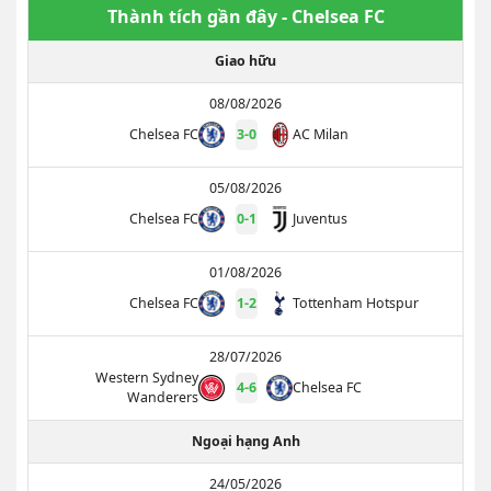
Thành tích gần đây - Chelsea FC
Giao hữu
08/08/2026
Chelsea FC
3
-
0
AC Milan
05/08/2026
Chelsea FC
0
-
1
Juventus
01/08/2026
Chelsea FC
1
-
2
Tottenham Hotspur
28/07/2026
Western Sydney
4
-
6
Chelsea FC
Wanderers
Ngoại hạng Anh
24/05/2026