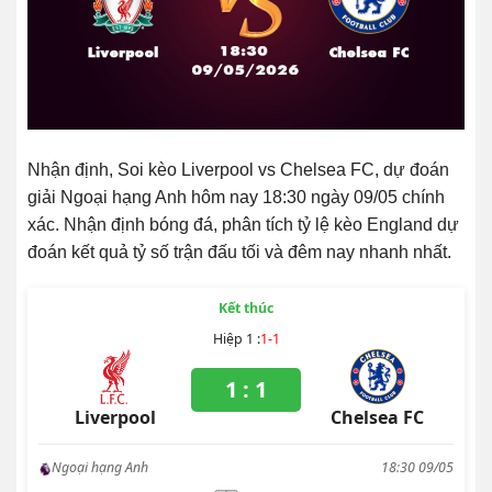
Nhận định, Soi kèo Liverpool vs Chelsea FC, dự đoán
giải Ngoại hạng Anh hôm nay 18:30 ngày 09/05 chính
xác. Nhận định bóng đá, phân tích tỷ lệ kèo England dự
đoán kết quả tỷ số trận đấu tối và đêm nay nhanh nhất.
Kết thúc
Hiệp 1 :
1
-
1
1
:
1
Liverpool
Chelsea FC
Ngoại hạng Anh
18:30
09/05