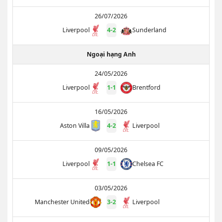
26/07/2026
Liverpool
4
-
2
Sunderland
Ngoại hạng Anh
24/05/2026
Liverpool
1
-
1
Brentford
16/05/2026
Aston Villa
4
-
2
Liverpool
09/05/2026
Liverpool
1
-
1
Chelsea FC
03/05/2026
Manchester United
3
-
2
Liverpool