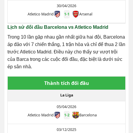
30/04/2026
Atletico Madrid
1
-
1
Arsenal
Lịch sử đối đầu Barcelona vs Atletico Madrid
Trong 10 lần gặp nhau gần nhất giữa hai đội, Barcelona
áp đảo với 7 chiến thắng, 1 trận hòa và chỉ để thua 2 lần
trước Atletico Madrid. Điều này cho thấy sự vượt trội
của Barca trong các cuộc đối đầu, đặc biệt là dưới sức
ép sân nhà.
Thành tích đối đầu
La Liga
05/04/2026
Atletico Madrid
1
-
2
Barcelona
03/12/2025