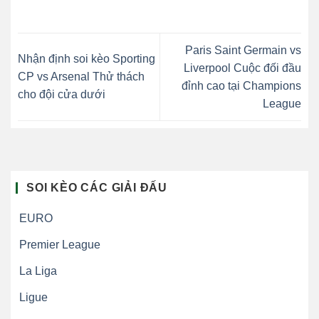
Paris Saint Germain vs
Nhận định soi kèo Sporting
Liverpool Cuộc đối đầu
CP vs Arsenal Thử thách
đỉnh cao tại Champions
cho đội cửa dưới
League
SOI KÈO CÁC GIẢI ĐẤU
EURO
Premier League
La Liga
Ligue