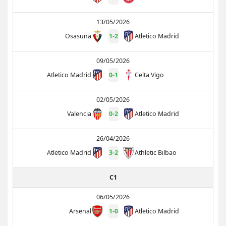
13/05/2026
Osasuna
1
-
2
Atletico Madrid
09/05/2026
Atletico Madrid
0
-
1
Celta Vigo
02/05/2026
Valencia
0
-
2
Atletico Madrid
26/04/2026
Atletico Madrid
3
-
2
Athletic Bilbao
C1
06/05/2026
Arsenal
1
-
0
Atletico Madrid