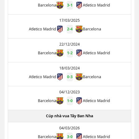
Barcelona
3
-
1
Atletico Madrid
17/03/2025
Atletico Madrid
2
-
4
Barcelona
22/12/2024
Barcelona
1
-
2
Atletico Madrid
18/03/2024
Atletico Madrid
0
-
3
Barcelona
04/12/2023
Barcelona
1
-
0
Atletico Madrid
Cúp nhà vua Tây Ban Nha
04/03/2026
Barcelona
3
-
0
Atletico Madrid