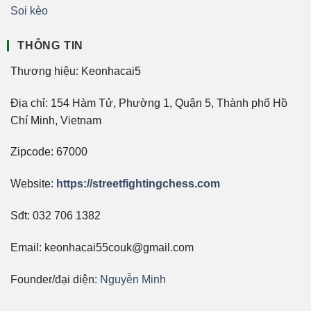
Soi kèo
THÔNG TIN
Thương hiệu: Keonhacai5
Địa chỉ:
154 Hàm Tử, Phường 1, Quận 5, Thành phố Hồ
Chí Minh, Vietnam
Zipcode: 67000
Website:
https://streetfightingchess.com
Sđt:
032 706 1382
Email:
keonhacai55couk@gmail.com
Founder/đại diện:
Nguyễn Minh