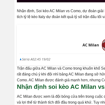
Nhận định, Soi kèo AC Milan vs Como, dự đoán giải 
tích tỷ lệ kèo Italy dự đoán kết quả tỷ số trận đấu tố
AC Milan
Seria A
02:45
19/02
Trận đấu giữa AC Milan và Como trong khuôn khổ Seri
rất đáng chú ý khi đội nhì bảng AC Milan đang sở hữ
Como. AC Milan được đánh giá mạnh hơn, nhưng Como 
Nhận định soi kèo AC Milan v
AC Milan được xem là đội bóng cửa trên trong cuộc đ
và lợi thế từ thành tích đối đầu trong quá khứ. Tuy 