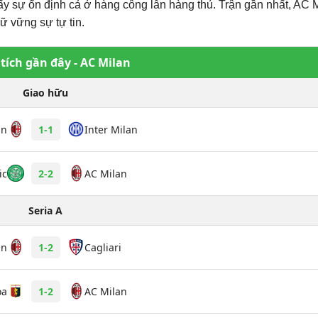
hấy sự ổn định cả ở hàng công lẫn hàng thủ. Trận gần nhất, AC 
iữ vững sự tự tin.
tích gần đây - AC Milan
Giao hữu
an
1
-
1
Inter Milan
ic
2
-
2
AC Milan
Seria A
an
1
-
2
Cagliari
oa
1
-
2
AC Milan