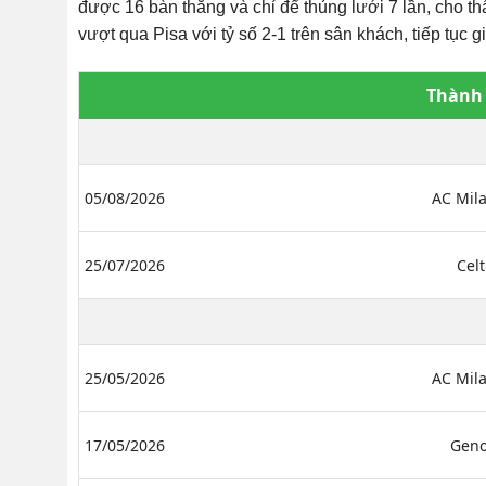
được 16 bàn thắng và chỉ để thủng lưới 7 lần, cho t
vượt qua Pisa với tỷ số 2-1 trên sân khách, tiếp tục g
Thành 
05/08/2026
AC Mil
25/07/2026
Celt
25/05/2026
AC Mil
17/05/2026
Gen