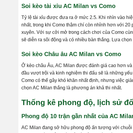
Soi kèo tài xỉu AC Milan vs Como
Tỷ lệ tài xỉu được đưa ra ở mức 2.5. Khi nhìn vào hiệ
nhất, trong khi Como thậm chí còn nhỉnh hơn với 20 
xuyên. Với sự cởi mở trong cách chơi của Como cùng
sẽ diễn ra sôi động và có nhiều bàn thắng. Lựa chọn 
Soi kèo Châu âu AC Milan vs Como
Ở kèo châu Âu, AC Milan được đánh giá cao hơn và kh
đầu vượt trội và kinh nghiệm thi đấu sẽ là những yế
Como có thể gây khó khăn nhất định, nhưng việc giàn
chọn AC Milan thắng là phương án khả thi nhất.
Thống kê phong độ, lịch sử đ
Phong độ 10 trận gần nhất của AC Mila
AC Milan đang sở hữu phong độ ấn tượng với chuỗi 6 t