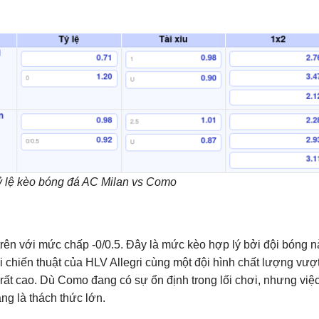
tỷ lệ kèo bóng đá AC Milan vs Como
rên với mức chấp -0/0.5. Đây là mức kèo hợp lý bởi đội bóng 
 chiến thuật của HLV Allegri cùng một đội hình chất lượng vượt 
rất cao. Dù Como đang có sự ổn định trong lối chơi, nhưng việ
ng là thách thức lớn.