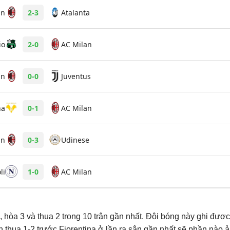
an
2
-
3
Atalanta
io
2
-
0
AC Milan
an
0
-
0
Juventus
na
0
-
1
AC Milan
an
0
-
3
Udinese
li
1
-
0
AC Milan
, hòa 3 và thua 2 trong 10 trận gần nhất. Đội bóng này ghi đượ
n thua 1-2 trước Fiorentina ở lần ra sân gần nhất sẽ phần nào 