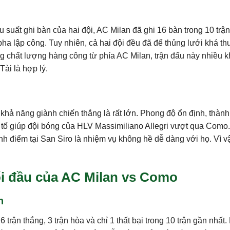
u suất ghi bàn của hai đội, AC Milan đã ghi 16 bàn trong 10 trậ
pha lập công. Tuy nhiên, cả hai đội đều đã để thủng lưới khá t
 chất lượng hàng công từ phía AC Milan, trận đấu này nhiều 
Tài là hợp lý.
ả năng giành chiến thắng là rất lớn. Phong độ ổn định, thành 
u tố giúp đội bóng của HLV Massimiliano Allegri vượt qua Como
h điểm tại San Siro là nhiệm vụ không hề dễ dàng với họ. Vì vậ
ối đầu của AC Milan vs Como
n
rận thắng, 3 trận hòa và chỉ 1 thất bại trong 10 trận gần nhất.