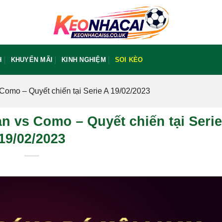
H
KHUYẾN MÃI
KINH NGHIỆM
SOI KÈO
Como – Quyết chiến tại Serie A 19/02/2023
n vs Como – Quyết chiến tại Serie
19/02/2023