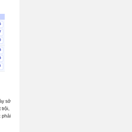
này sở
trội,
c phải