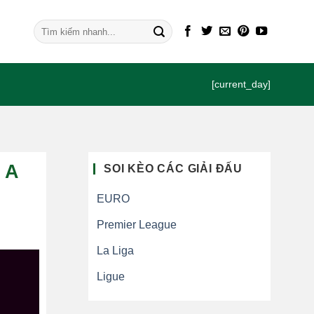
[current_day]
 A
SOI KÈO CÁC GIẢI ĐẤU
EURO
Premier League
La Liga
Ligue