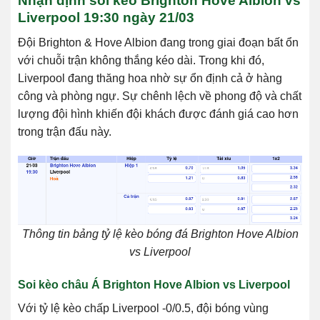
Nhận định soi kèo Brighton Hove Albion vs
Liverpool 19:30 ngày 21/03
Đội Brighton & Hove Albion đang trong giai đoạn bất ổn
với chuỗi trận không thắng kéo dài. Trong khi đó,
Liverpool đang thăng hoa nhờ sự ổn định cả ở hàng
công và phòng ngự. Sự chênh lệch về phong độ và chất
lượng đội hình khiến đội khách được đánh giá cao hơn
trong trận đấu này.
Thông tin bảng tỷ lệ kèo bóng đá Brighton Hove Albion
vs Liverpool
Soi kèo châu Á Brighton Hove Albion vs Liverpool
Với tỷ lệ kèo chấp Liverpool -0/0.5, đội bóng vùng