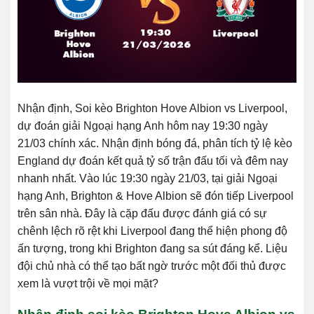
Nhận định, Soi kèo Brighton Hove Albion vs Liverpool,
dự đoán giải Ngoại hạng Anh hôm nay 19:30 ngày
21/03 chính xác. Nhận định bóng đá, phân tích tỷ lệ kèo
England dự đoán kết quả tỷ số trận đấu tối và đêm nay
nhanh nhất. Vào lúc 19:30 ngày 21/03, tại giải Ngoại
hạng Anh, Brighton & Hove Albion sẽ đón tiếp Liverpool
trên sân nhà. Đây là cặp đấu được đánh giá có sự
chênh lệch rõ rệt khi Liverpool đang thể hiện phong độ
ấn tượng, trong khi Brighton đang sa sút đáng kể. Liệu
đội chủ nhà có thể tạo bất ngờ trước một đối thủ được
xem là vượt trội về mọi mặt?