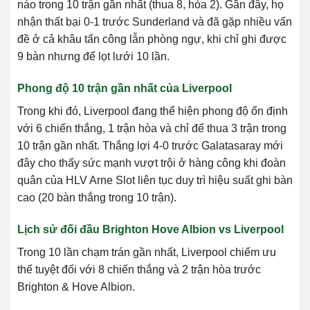
nào trong 10 trận gần nhất (thua 8, hòa 2). Gần đây, họ
nhận thất bại 0-1 trước Sunderland và đã gặp nhiều vấn
đề ở cả khâu tấn công lẫn phòng ngự, khi chỉ ghi được
9 bàn nhưng để lọt lưới 10 lần.
Phong độ 10 trận gần nhất của Liverpool
Trong khi đó, Liverpool đang thể hiện phong độ ổn định
với 6 chiến thắng, 1 trận hòa và chỉ để thua 3 trận trong
10 trận gần nhất. Thắng lợi 4-0 trước Galatasaray mới
đây cho thấy sức mạnh vượt trội ở hàng công khi đoàn
quân của HLV Arne Slot liên tục duy trì hiệu suất ghi bàn
cao (20 bàn thắng trong 10 trận).
Lịch sử đối đầu Brighton Hove Albion vs Liverpool
Trong 10 lần chạm trán gần nhất, Liverpool chiếm ưu
thế tuyệt đối với 8 chiến thắng và 2 trận hòa trước
Brighton & Hove Albion.