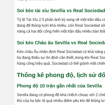
Soi kèo tài xỉu Sevilla vs Real Sociedad
Tỷ lệ Tài Xỉu 2.5 phản ánh kỳ vọng về một trận đấu có
đang để thủng lưới khá nhiều, còn Real Sociedad sở
năng cả hai đội cống hiến một trận đấu nhiều bàn thắn
Soi kèo Châu âu Sevilla vs Real Socied
Kèo châu Âu nhận định Real Sociedad có khả năng 
họ đang thiếu sự ổn định cần thiết, trong khi Real So
hàng công hiệu quả, Sociedad có thể giành một chiến
Thống kê phong độ, lịch sử đố
Phong độ 10 trận gần nhất của Sevilla
Sevilla đang có phong độ khá chệch choạc với 2 chiến
thủ của họ bộc lộ quá nhiều điểm yếu khi để thủng lư