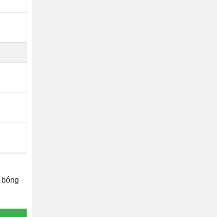
i bóng