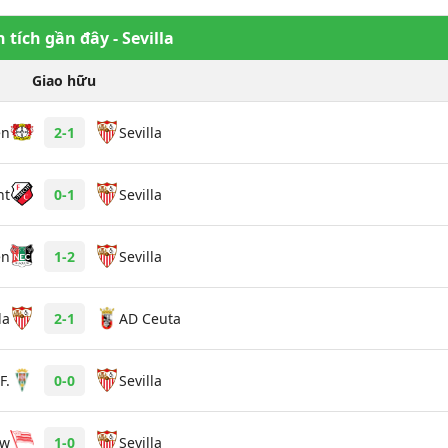
 tích gần đây - Sevilla
Giao hữu
en
2
-
1
Sevilla
ht
0
-
1
Sevilla
en
1
-
2
Sevilla
la
2
-
1
AD Ceuta
F.
0
-
0
Sevilla
ow
1
-
0
Sevilla