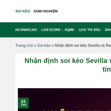
Bỏ
qua
SOI KÈO
KINH NGHIỆM
nội
dung
KEONHACAI5
LIVESCORE – KQBĐ
LỊCH THI ĐẤU
BX
Trang chủ
»
Soi kèo
»
Nhận định soi kèo Sevilla vs Re
Nhận định soi kèo Sevilla
tí
04
Th5