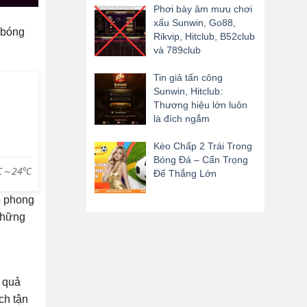
Phơi bày âm mưu chơi
xấu Sunwin, Go88,
 bóng
Rikvip, Hitclub, B52club
và 789club
Tin giả tấn công
Sunwin, Hitclub:
Thương hiệu lớn luôn
là đích ngắm
Kèo Chấp 2 Trái Trong
Bóng Đá – Cẩn Trọng
3℃～24℃
Để Thắng Lớn
ó phong
những
t quả
ch tận