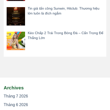
Tin giả tấn công Sunwin, Hitclub: Thương hiệu
lớn luôn là đích ngắm
Kèo Chấp 2 Trái Trong Bóng Đá – Cẩn Trọng Để
Thắng Lớn
Archives
Tháng 7 2026
Tháng 6 2026