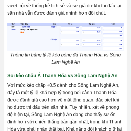
vượt trội về thống kê lịch sử và sự già dơ khi thi đấu tại
sân nhà vẫn được đánh giá nhỉnh hơn đôi chút.
Thông tin bảng tỷ lệ kèo bóng đá Thanh Hóa vs Sông
Lam Nghệ An
Soi kèo châu Á Thanh Hóa vs Sông Lam Nghệ An
Với mức kèo chấp +0.5 dành cho Sông Lam Nghệ An,
đây là một tỷ lệ khá hợp lý trong bối cảnh Thanh Hóa
được đánh giá cao hơn về mặt tổng quan, đặc biệt khi
họ được thi đấu trên sân nhà. Tuy nhiên, xét về phong
độ hiện tại, Sông Lam Nghệ An đang cho thấy sự ổn
định hơn với chiến thắng trận gần nhất, trong khi Thanh
Hóa vừa phải nhận thất bại. Khả năng đội khách giữ lại