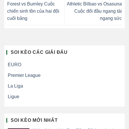
Forest vs Burnley Cuộc
Athletic Bilbao vs Osasuna
chiến sinh tồn của hai đội
Cuộc đối đầu ngang tài
cuối bảng
ngang sức
SOI KÈO CÁC GIẢI ĐẤU
EURO
Premier League
La Liga
Ligue
SOI KÈO MỚI NHẤT