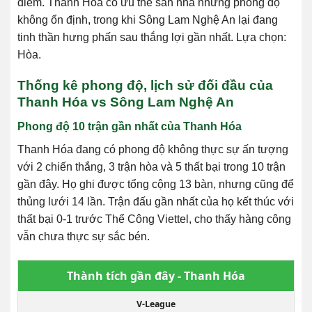
điểm. Thanh Hóa có ưu thế sân nhà nhưng phong độ
không ổn định, trong khi Sông Lam Nghệ An lại đang
tinh thần hưng phấn sau thắng lợi gần nhất. Lựa chọn:
Hòa.
Thống kê phong độ, lịch sử đối đầu của
Thanh Hóa vs Sông Lam Nghệ An
Phong độ 10 trận gần nhất của Thanh Hóa
Thanh Hóa đang có phong độ không thực sự ấn tượng
với 2 chiến thắng, 3 trận hòa và 5 thất bại trong 10 trận
gần đây. Họ ghi được tổng cộng 13 bàn, nhưng cũng để
thủng lưới 14 lần. Trận đấu gần nhất của họ kết thúc với
thất bại 0-1 trước Thể Công Viettel, cho thấy hàng công
vẫn chưa thực sự sắc bén.
Thành tích gần đây - Thanh Hóa
V-League