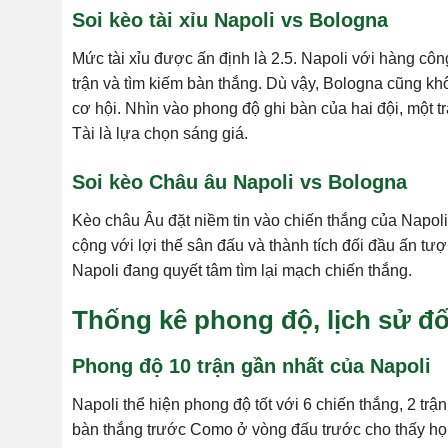
Soi kèo tài xỉu Napoli vs Bologna
Mức tài xỉu được ấn định là 2.5. Napoli với hàng côn
trận và tìm kiếm bàn thắng. Dù vậy, Bologna cũng khô
cơ hội. Nhìn vào phong độ ghi bàn của hai đội, một tr
Tài là lựa chọn sáng giá.
Soi kèo Châu âu Napoli vs Bologna
Kèo châu Âu đặt niềm tin vào chiến thắng của Napoli
cộng với lợi thế sân đấu và thành tích đối đầu ấn t
Napoli đang quyết tâm tìm lại mạch chiến thắng.
Thống kê phong độ, lịch sử đố
Phong độ 10 trận gần nhất của Napoli
Napoli thể hiện phong độ tốt với 6 chiến thắng, 2 trậ
bàn thắng trước Como ở vòng đấu trước cho thấy họ 