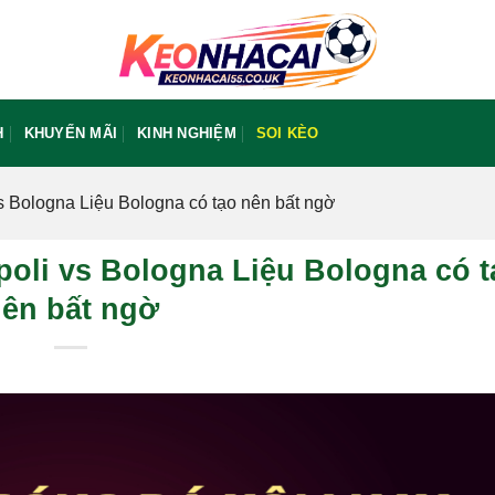
H
KHUYẾN MÃI
KINH NGHIỆM
SOI KÈO
vs Bologna Liệu Bologna có tạo nên bất ngờ
poli vs Bologna Liệu Bologna có t
ên bất ngờ