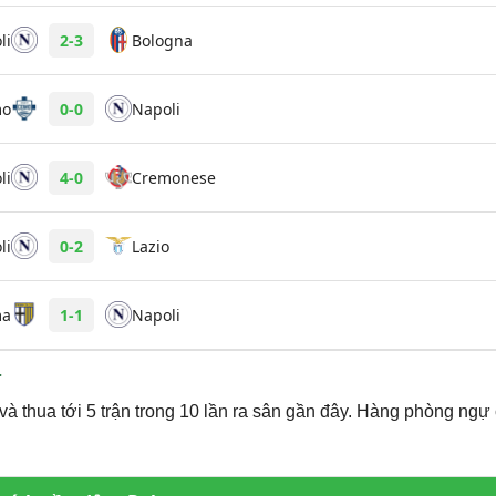
li
2
-
3
Bologna
o
0
-
0
Napoli
li
4
-
0
Cremonese
li
0
-
2
Lazio
ma
1
-
1
Napoli
a
 và thua tới 5 trận trong 10 lần ra sân gần đây. Hàng phòng ngự