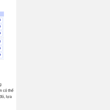
g
n có thể
đó, lựa