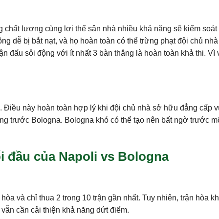
g chất lượng cùng lợi thế sân nhà nhiều khả năng sẽ kiểm soát 
ng dễ bị bắt nạt, và họ hoàn toàn có thể trừng phạt đội chủ nhà
ận đấu sôi động với ít nhất 3 bàn thắng là hoàn toàn khả thi. Vì
. Điều này hoàn toàn hợp lý khi đội chủ nhà sở hữu đẳng cấp vư
ượng trước Bologna. Bologna khó có thể tạo nên bất ngờ trước m
i đầu của Napoli vs Bologna
n hòa và chỉ thua 2 trong 10 trận gần nhất. Tuy nhiên, trận hòa k
vẫn cần cải thiện khả năng dứt điểm.