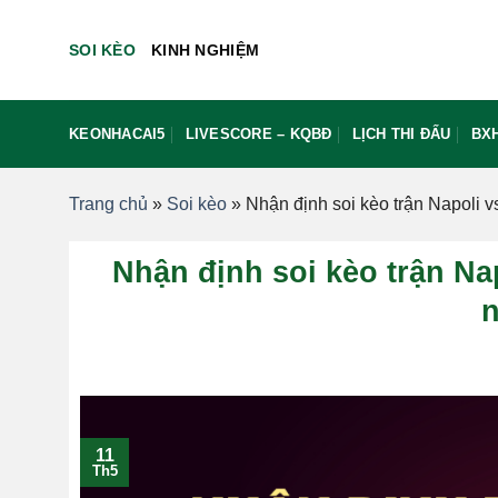
Bỏ
qua
SOI KÈO
KINH NGHIỆM
nội
dung
KEONHACAI5
LIVESCORE – KQBĐ
LỊCH THI ĐẤU
BX
Trang chủ
»
Soi kèo
»
Nhận định soi kèo trận Napoli 
Nhận định soi kèo trận Na
n
11
Th5