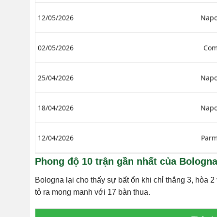
12/05/2026
Napo
02/05/2026
Com
25/04/2026
Napo
18/04/2026
Napo
12/04/2026
Par
Phong độ 10 trận gần nhất của Bologn
Bologna lại cho thấy sự bất ổn khi chỉ thắng 3, hòa 2
tỏ ra mong manh với 17 bàn thua.