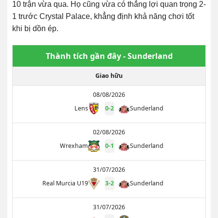
10 trận vừa qua. Họ cũng vừa có thắng lợi quan trọng 2-
1 trước Crystal Palace, khẳng định khả năng chơi tốt
khi bị dồn ép.
Thành tích gần đây - Sunderland
Giao hữu
08/08/2026
Lens
0
-
2
Sunderland
02/08/2026
Wrexham
0
-
1
Sunderland
31/07/2026
Real Murcia U19
3
-
2
Sunderland
31/07/2026