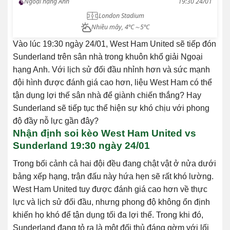
Ngoại hạng Anh
19:30
24/01
London Stadium
Nhiều mây, 4℃～5℃
Vào lúc 19:30 ngày 24/01, West Ham United sẽ tiếp đón
Sunderland trên sân nhà trong khuôn khổ giải Ngoại
hạng Anh. Với lịch sử đối đầu nhỉnh hơn và sức mạnh
đội hình được đánh giá cao hơn, liệu West Ham có thể
tận dụng lợi thế sân nhà để giành chiến thắng? Hay
Sunderland sẽ tiếp tục thể hiện sự khó chịu với phong
độ đầy nỗ lực gần đây?
Nhận định soi kèo West Ham United vs
Sunderland 19:30 ngày 24/01
Trong bối cảnh cả hai đội đều đang chật vật ở nửa dưới
bảng xếp hạng, trận đấu này hứa hẹn sẽ rất khó lường.
West Ham United tuy được đánh giá cao hơn về thực
lực và lịch sử đối đầu, nhưng phong độ không ổn định
khiến họ khó để tận dụng tối đa lợi thế. Trong khi đó,
Sunderland đang tỏ ra là một đối thủ đáng gờm với lối