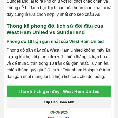
Sunderland lại tỏ ra khó chịu với lối chơi chắc chắn và
không dễ bị đánh bại. Kịch bản hòa hoàn toàn khả thi và
đây cũng là lựa chọn hợp lý nhất cho kèo châu Âu.
Thống kê phong độ, lịch sử đối đầu của
West Ham United vs Sunderland
Phong độ 10 trận gần nhất của West Ham United
Phong độ gần đây của West Ham United không mấy ấn
tượng khi họ chỉ giành được 1 chiến thắng, 4 trận hòa
và để thua 5 trận trong 10 trận đấu gần nhất. Tuy nhiên,
chiến thắng quý giá 2-1 trước Tottenham Hotspur ở trận
đấu gần nhất mang lại tín hiệu tích cực cho đội bóng.
Thành tích gần đây - West Ham United
Cúp Liên Đoàn Anh
08/08/2026