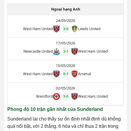
Ngoại hạng Anh
24/05/2026
West Ham United
3
-
0
Leeds United
17/05/2026
Newcastle United
3
-
1
West Ham United
10/05/2026
West Ham United
0
-
1
Arsenal
02/05/2026
Brentford
3
-
0
West Ham United
Phong độ 10 trận gần nhất của Sunderland
Sunderland lại cho thấy sự ổn định nhất định dù không
quá nổi bật, với 2 thắng, 6 hòa và chỉ thua 2 trận trong