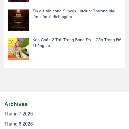
Tin giả tấn công Sunwin, Hitclub: Thương hiệu
lớn luôn là đích ngắm
Kèo Chấp 2 Trái Trong Bóng Đá – Cẩn Trọng Để
Thắng Lớn
Archives
Tháng 7 2026
Tháng 6 2026