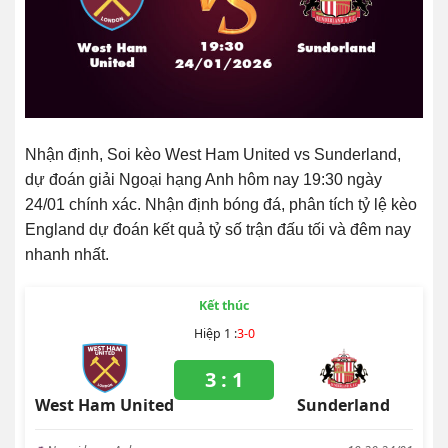
Nhận định, Soi kèo West Ham United vs Sunderland,
dự đoán giải Ngoại hạng Anh hôm nay 19:30 ngày
24/01 chính xác. Nhận định bóng đá, phân tích tỷ lệ kèo
England dự đoán kết quả tỷ số trận đấu tối và đêm nay
nhanh nhất.
Kết thúc
Hiệp 1 :
3
-
0
3
:
1
West Ham United
Sunderland