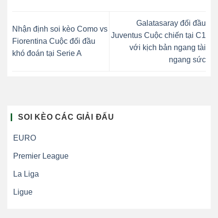
Galatasaray đối đầu
Nhận định soi kèo Como vs
Juventus Cuộc chiến tại C1
Fiorentina Cuộc đối đầu
với kịch bản ngang tài
khó đoán tại Serie A
ngang sức
SOI KÈO CÁC GIẢI ĐẤU
EURO
Premier League
La Liga
Ligue