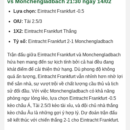
vs Monchengladbach 21:30 ngày 14/02
Lựa chọn:
Eintracht Frankfurt -0.5
O/U:
Tài 2.5/3
1X2:
Eintracht Frankfurt Thắng
Tỷ số:
Eintracht Frankfurt 2-1 Monchengladbach
Trận đấu giữa Eintracht Frankfurt và Monchengladbach
hứa hẹn mang đến sự kịch tính bởi cả hai đều đang
khát điểm để cải thiện thứ hạng. Dù phong độ không
quá ấn tượng, Eintracht Frankfurt vẫn nhỉnh hơn nhờ lợi
thế sân nhà, sự vượt trội về chất lượng cầu thủ và lịch
sử đối đầu. Với việc Monchengladbach có khả năng
phòng ngự lỏng lẻo, lựa chọn Eintracht Frankfurt -0.5
kèo châu Á, Tài 2.5/3 kèo tài xỉu, và đội chủ nhà thắng
kèo châu Âu là những gợi ý hợp lý. Dự đoán trận đấu
sẽ kết thúc với chiến thắng 2-1 cho Eintracht Frankfurt.