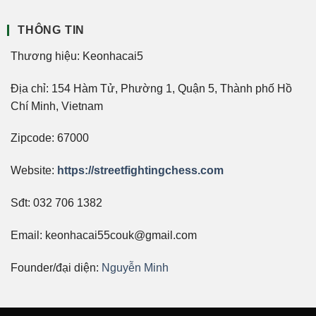
THÔNG TIN
Thương hiệu: Keonhacai5
Địa chỉ:
154 Hàm Tử, Phường 1, Quận 5, Thành phố Hồ
Chí Minh, Vietnam
Zipcode: 67000
Website:
https://streetfightingchess.com
Sđt:
032 706 1382
Email:
keonhacai55couk@gmail.com
Founder/đại diện:
Nguyễn Minh