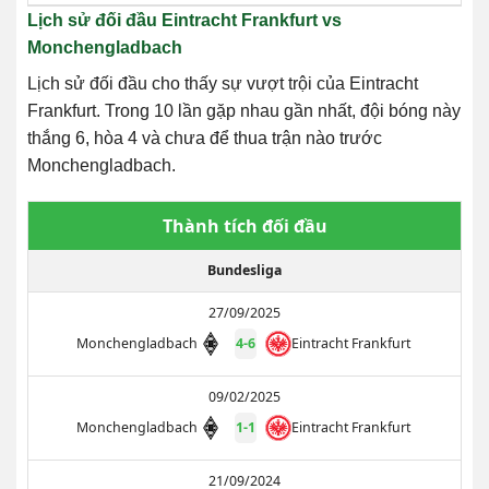
Lịch sử đối đầu Eintracht Frankfurt vs
Monchengladbach
Lịch sử đối đầu cho thấy sự vượt trội của Eintracht
Frankfurt. Trong 10 lần gặp nhau gần nhất, đội bóng này
thắng 6, hòa 4 và chưa để thua trận nào trước
Monchengladbach.
Thành tích đối đầu
Bundesliga
27/09/2025
Monchengladbach
4
-
6
Eintracht Frankfurt
09/02/2025
Monchengladbach
1
-
1
Eintracht Frankfurt
21/09/2024