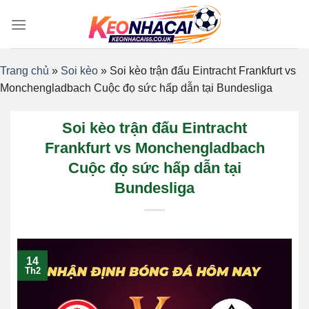
Bỏ
qua
nội
dung
Trang chủ
»
Soi kèo
»
Soi kèo trận đấu Eintracht Frankfurt vs
Monchengladbach Cuộc đọ sức hấp dẫn tại Bundesliga
Soi kèo trận đấu Eintracht
Frankfurt vs Monchengladbach
Cuộc đọ sức hấp dẫn tại
Bundesliga
14
Th2