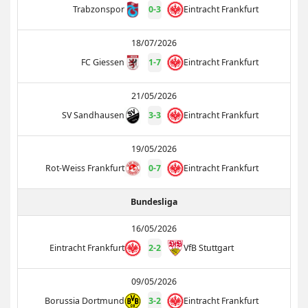
Trabzonspor
0
-
3
Eintracht Frankfurt
18/07/2026
FC Giessen
1
-
7
Eintracht Frankfurt
21/05/2026
SV Sandhausen
3
-
3
Eintracht Frankfurt
19/05/2026
Rot-Weiss Frankfurt
0
-
7
Eintracht Frankfurt
Bundesliga
16/05/2026
Eintracht Frankfurt
2
-
2
VfB Stuttgart
09/05/2026
Borussia Dortmund
3
-
2
Eintracht Frankfurt