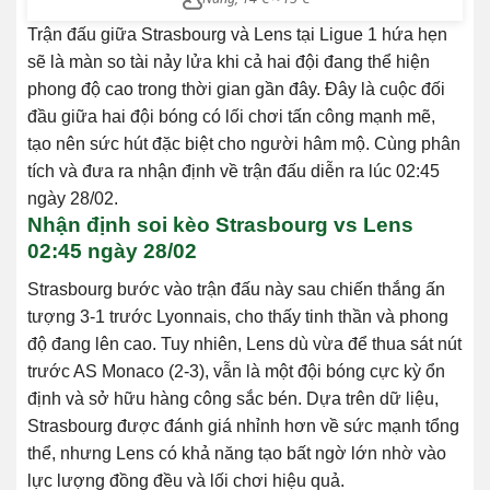
Trận đấu giữa Strasbourg và Lens tại Ligue 1 hứa hẹn
sẽ là màn so tài nảy lửa khi cả hai đội đang thể hiện
phong độ cao trong thời gian gần đây. Đây là cuộc đối
đầu giữa hai đội bóng có lối chơi tấn công mạnh mẽ,
tạo nên sức hút đặc biệt cho người hâm mộ. Cùng phân
tích và đưa ra nhận định về trận đấu diễn ra lúc 02:45
ngày 28/02.
Nhận định soi kèo Strasbourg vs Lens
02:45 ngày 28/02
Strasbourg bước vào trận đấu này sau chiến thắng ấn
tượng 3-1 trước Lyonnais, cho thấy tinh thần và phong
độ đang lên cao. Tuy nhiên, Lens dù vừa để thua sát nút
trước AS Monaco (2-3), vẫn là một đội bóng cực kỳ ổn
định và sở hữu hàng công sắc bén. Dựa trên dữ liệu,
Strasbourg được đánh giá nhỉnh hơn về sức mạnh tổng
thể, nhưng Lens có khả năng tạo bất ngờ lớn nhờ vào
lực lượng đồng đều và lối chơi hiệu quả.