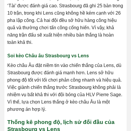
‘Tài’ được đánh giá cao. Strasbourg đã ghi 25 bàn trong
10 trận, trong khi Lens cũng không hề kém cạnh với 26
pha lập công. Cả hai đội đều sở hữu hàng công hiệu
quả và thường chơi tấn công cống hiến. Vì vậy, khả
năng trận đấu sẽ xuất hiện nhiều bàn thắng là hoàn
toàn khả thi.
Soi kèo Châu âu Strasbourg vs Lens
Kèo châu Âu đặt niềm tin vào chiến thắng của Lens, dù
Strasbourg được đánh giá mạnh hơn. Lens sở hữu
phong độ tốt với lối chơi phản công nhanh và hiệu quả.
Việc giành chiến thắng trước Strasbourg không phải là
nhiệm vụ bất khả thi với đội bóng của HLV Pierre Sage.
Vì thế, lựa chọn Lens thắng ở kèo châu Âu là một
phương án hợp lý.
Thống kê phong độ, lịch sử đối đầu của
Strasbourg vs Lens