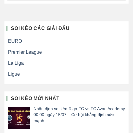
SOI KÈO CÁC GIẢI ĐẤU
EURO
Premier League
La Liga
Ligue
SOI KÈO MỚI NHẤT
Nhận định soi kèo Riga FC vs FC Avan Academy
00:00 ngày 15/07 – Cơ hội khẳng định sức
mạnh