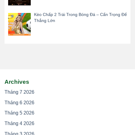
Kèo Chấp 2 Trái Trong Bóng Đá – Cẩn Trọng Để
Thắng Lớn
Archives
Tháng 7 2026
Tháng 6 2026
Tháng 5 2026
Tháng 4 2026
Tháng 3 2026